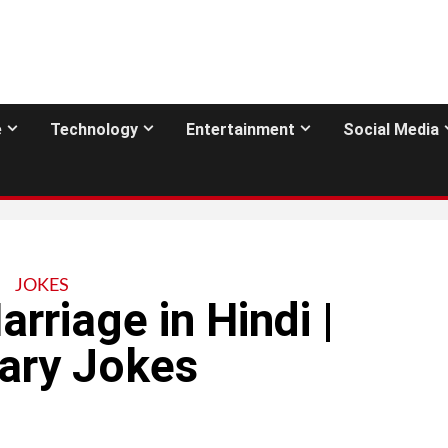
e
Technology
Entertainment
Social Media
JOKES
rriage in Hindi |
ary Jokes