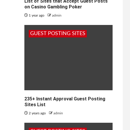
List of Sites that Accept Guest Posts
on Casino Gambling Poker
1 year ago
admin
GUEST POSTING SITES
235+ Instant Approval Guest Posting
Sites List
2 years ago
admin