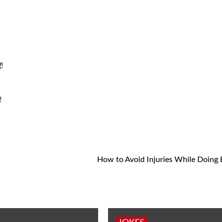
ए!
!
How to Avoid Injuries While Doing 