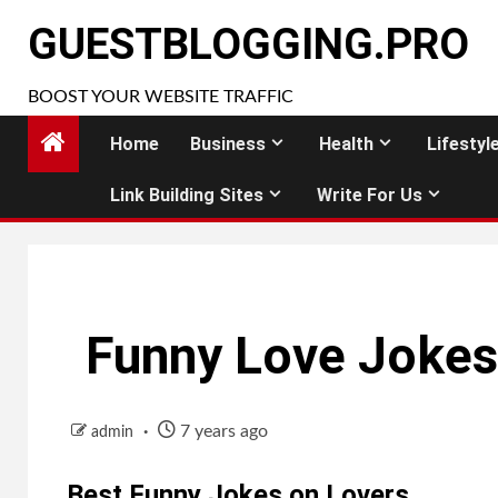
Skip
GUESTBLOGGING.PRO
to
content
BOOST YOUR WEBSITE TRAFFIC
Home
Business
Health
Lifestyl
Link Building Sites
Write For Us
Funny Love Jokes 
7 years ago
admin
Best Funny Jokes on Lovers