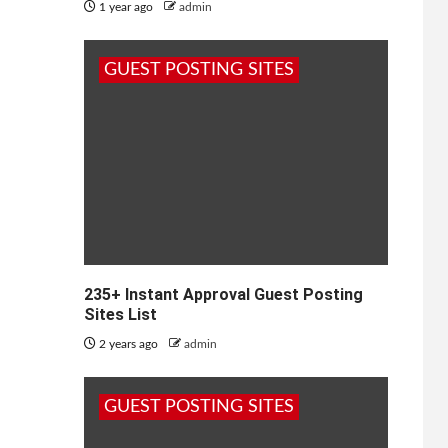
1 year ago
admin
GUEST POSTING SITES
235+ Instant Approval Guest Posting
Sites List
2 years ago
admin
GUEST POSTING SITES