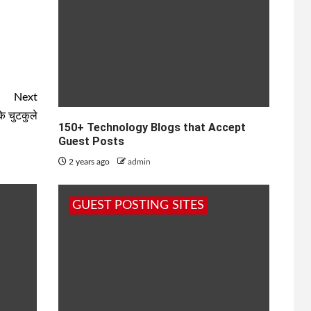
Next
े चुटकुले
150+ Technology Blogs that Accept
Guest Posts
2 years ago
admin
GUEST POSTING SITES