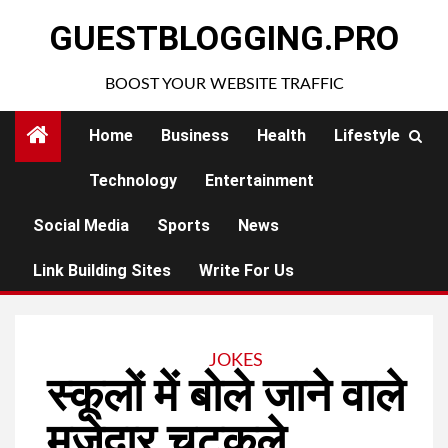
Skip
GUESTBLOGGING.PRO
to
content
BOOST YOUR WEBSITE TRAFFIC
Home
Business
Health
Lifestyle
Technology
Entertainment
Social Media
Sports
News
Link Building Sites
Write For Us
JOKES
स्कूलों में बोले जाने वाले
मजेदार चुटकुले