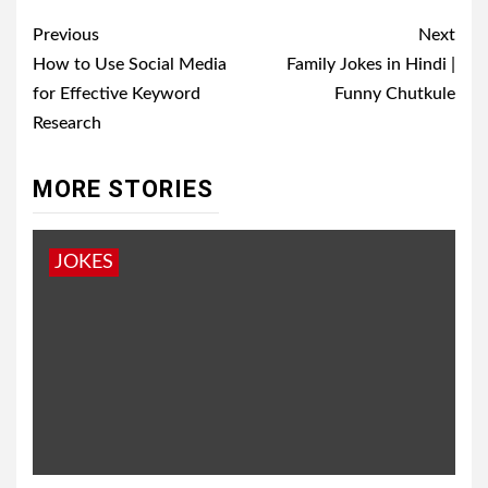
Post
Previous
Next
navigation
How to Use Social Media
Family Jokes in Hindi |
for Effective Keyword
Funny Chutkule
Research
MORE STORIES
JOKES