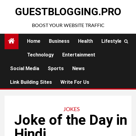
Skip
GUESTBLOGGING.PRO
to
content
BOOST YOUR WEBSITE TRAFFIC
Home
Business
Health
Lifestyle
Technology
Entertainment
Social Media
Sports
News
Link Building Sites
Write For Us
JOKES
Joke of the Day in
Hindi