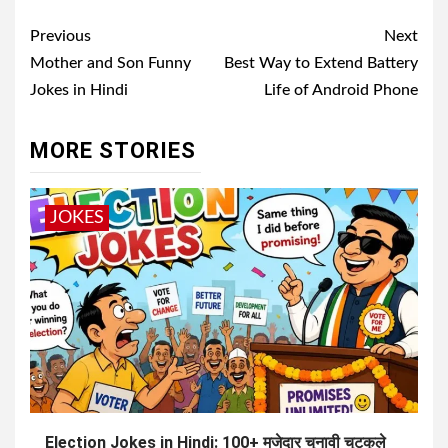
Post
Previous
Next
navigation
Mother and Son Funny
Best Way to Extend Battery
Jokes in Hindi
Life of Android Phone
MORE STORIES
JOKES
Election Jokes in Hindi: 100+ मजेदार चुनावी चुटकुले