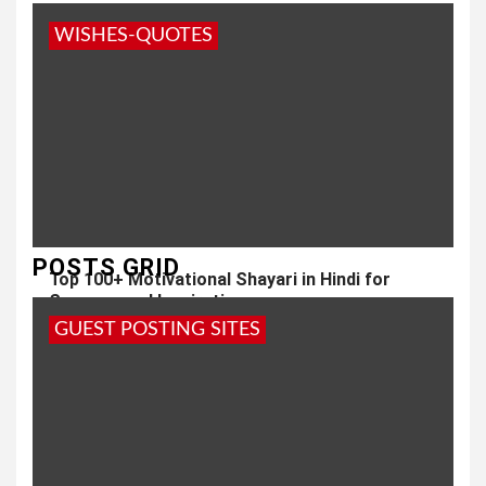
WISHES-QUOTES
POSTS GRID
Top 100+ Motivational Shayari in Hindi for
Success and Inspiration
GUEST POSTING SITES
2 years ago
admin