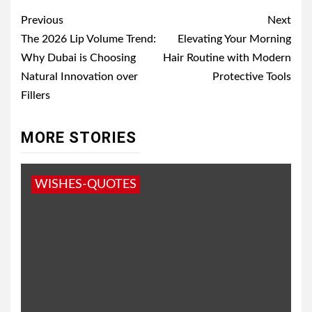
Post
Previous
Next
navigation
The 2026 Lip Volume Trend:
Elevating Your Morning
Why Dubai is Choosing
Hair Routine with Modern
Natural Innovation over
Protective Tools
Fillers
MORE STORIES
WISHES-QUOTES