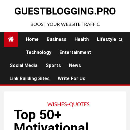
Skip
GUESTBLOGGING.PRO
to
content
BOOST YOUR WEBSITE TRAFFIC
Home
Business
Health
Lifestyle
Technology
Entertainment
Social Media
Sports
News
Link Building Sites
Write For Us
WISHES-QUOTES
Top 50+
Motivational